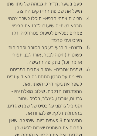
פעם בשעה. תדירות גבוהה של מתן שתן 
תייעל את שטיפת החיידקים החוצה.  
חליטות צמחי מרפא- תוכלו לשלב צמחי 
מרפא בשתייה שיעזרו לזרז את הריפוי. 
צמחים נפלאים לטיפול: פטרוזליה, זקן 
תירס ועלי סרפד.  
תזונה- הימנעי בעיקר מסוכר ופחמימות 
פשוטות (חיטה לבנה, אורז לבן, תפוחי 
אדמה וכו') בתקופה הרגישה.  
שמנים אתרים- שמנים אתרים במריחה 
חיצונית על הבטן התחתונה מאוד עוזרים 
לשפר את ניקוי דרכי השתן, ואת 
התפתחות הדלקת. שילוב מוצלח יהיו- 
גרניום, אורגנו, ג'ינג'ר, פלפל שחור 
וקמומיל גרמני על בסיס של שמן שקדים. 
בהתחלת דלקת יש למרוח את 
התערובת 3 פעמים ביום. שימי לב, שאין 
למרוח את השמנים ישירות ללא שמן 
שקדים, ואם את בהריון או מניקה, יש 