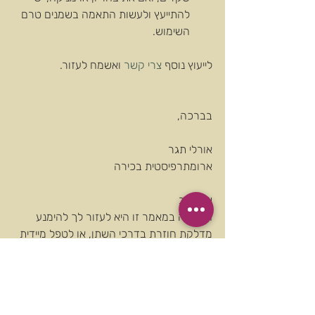
להתייעץ ולעשות התאמה בשמנים טרם 
השימוש. 
לייעוץ נוסף 
צרי קשר
 ואשמח לעזור. 
בברכה,
אורלי תגר
ארומתרפיסטית בכירה 
שימי לב
המטרה במאמר זו היא לעזור לך להימנע 
מדלקת חוזרת בדרכי השתן, או לטפל מיידית 
בהתחלה של דלקת. במקרים של דלקת 
חמורה עשויים להופיע דימומים בשתן וכאבים 
ניכרים בבטן התחתונה. במקרה זה ובכל 
מקרה, מומלץ לגשת לבדיקה רפואית. מאמר 