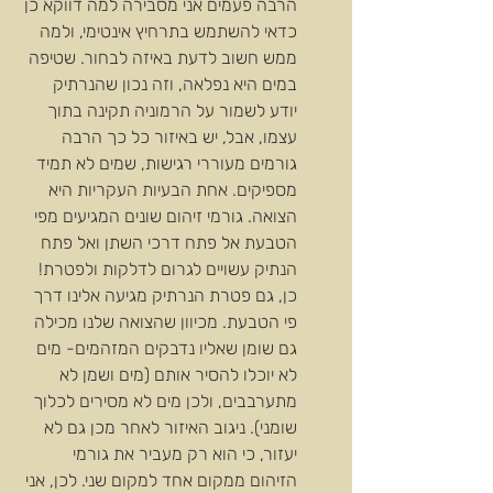
הרבה פעמים אני מסבירה למה דווקא כן 
כדאי להשתמש בתרחיץ אינטימי, ולמה 
ממש חשוב לדעת באיזה לבחור. שטיפה 
במים היא נפלאה, וזה נכון שהנרתיק 
יודע לשמור על הרמוניה תקינה בתוך 
עצמו, אבל, יש באיזור כל כך הרבה 
גורמים מעוררי רגישות, שמים לא תמיד 
מספיקים. אחת הבעיות העקריות היא 
הצואה. גורמי זיהום שונים המגיעים מפי 
הטבעת אל פתח דרכי השתן ואל פתח 
הנתיק עשויים לגרום לדלקות ולפטרת! 
כן, גם פטרת הנרתיק מגיעה אלינו דרך 
פי הטבעת. מכיוון שהצואה שלנו מכילה 
גם שומן שאליו נדבקים המזהמים- מים 
לא יוכלו להסיר אותם (מים ושמן לא 
מתערבבים, ולכן מים לא מסירים לכלוך 
שומני). ניגוב האיזור לאחר מכן גם לא 
יעזור, כי הוא רק מעביר את גורמי 
הזיהום ממקום אחד למקום שני. לכן, אני 