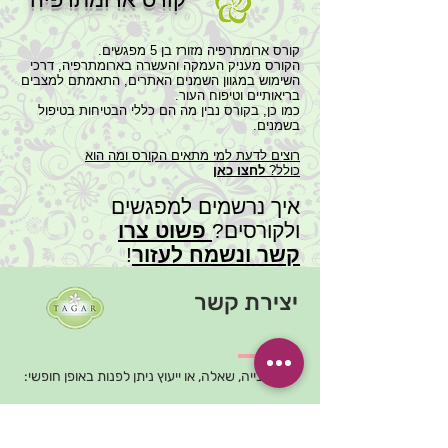
קורס ארומתרפיה מזורז בן 5 מפגשים.
הקורס מעניק העמקה והעשרה בארומתרפיה, דרכי
השימוש במגוון השמנים האתרים, התאמתם למצבים
בריאותיים וטיפוח העור.
כמו כן, בקורס נבין מה הם כללי הבטיחות בטיפול
בשמנים.
רוצים לדעת למי מתאים הקורס ומה הוא
כולל?
לחצו כאן
איך נרשמים למפגשים
ולקורסים?
פשוט
צרו
קשר
ונשמח לעזור
!
יצירת קשר
בכל פנייה, שאלה, או ייעוץ ניתן לפנות באופן חופשי:
למייל
tagar.natural@gmail.com
-
כתבו לנו