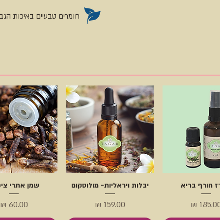
רק במסרק כינים עם
חומרים טבעיים באיכות הגב
לחזור על הטיפול יום
ריחנייים שבתערובת
וגם מטפל לאחר
שמחבר בין ביצי
 בזמן הסירוק במסרק
 חורף בריא
יבלות ויראליות- מולוסקום
שמן אתרי ציפ
חיר
מחיר
מחיר