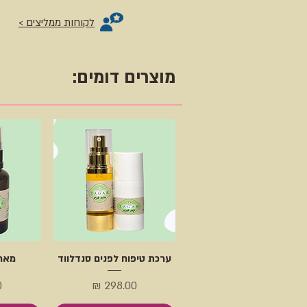
השמן, להשאיר לחצי שעה לפחות, לס
לקוחות ממליצים >
שיניים צפופות ולחפוף כרגיל. מומלץ 
כן/ יום לא במשך שבועיים.
מוצרים דומים:
כיצד פועל התכשיר: שילוב השמנים ה
דוחה והורג כינים ובכך מונע הדבקה 
הדבקה. בנוסף, השמן ממיס את הדבק 
הכינים לשיערה ובכך מקל על הוצאתן
הכינים.
נפח: 50 מל'
ערכת טיפוח לפנים סנדלווד
מארז
מחיר
מ