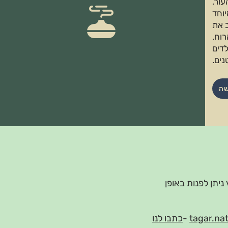
עור.
וחד
ב את
וח.
דים
ים.
שה
 ניתן לפנות באופן
tagar.na
-
כתבו לנו