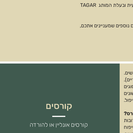
המפגשים מועברים על ידי אורלי תגר, ארומתרפיסטית בכירה, רוקחת טבעית ובעלת המותג TAGAR
 נוספים שמעניינים אתכם,
ם).
גים
ונים
פול.
קורסים
רס?
בות
קורסים אונליין או להורדה
יפוח